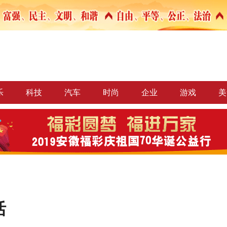
乐
科技
汽车
时尚
企业
游戏
美
活