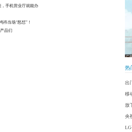
能，手机营业厅就能办
鸿祎当场“怒怼”！
典产品们
热
出
移
放
央
L