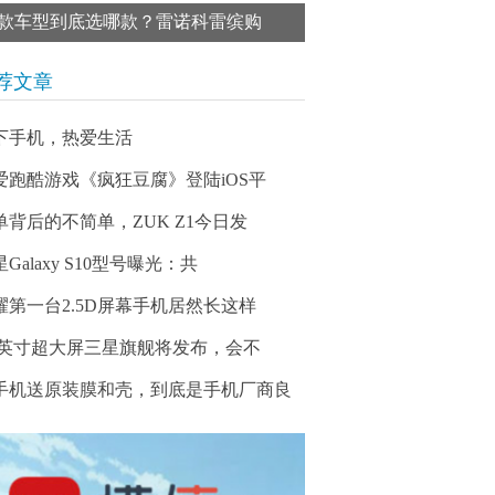
款车型到底选哪款？雷诺科雷缤购
荐文章
下手机，热爱生活
爱跑酷游戏《疯狂豆腐》登陆iOS平
单背后的不简单，ZUK Z1今日发
Galaxy S10型号曝光：共
耀第一台2.5D屏幕手机居然长这样
.8英寸超大屏三星旗舰将发布，会不
手机送原装膜和壳，到底是手机厂商良