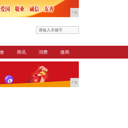
广告
食
商讯
消费
微商
广告