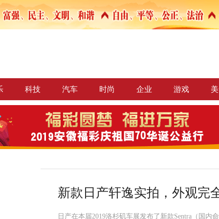
乐
科技
汽车
时尚
企业
游戏
美
新款日产轩逸实拍，外观完全没
日产在本届2019洛杉矶车展发布了新款Sentra（