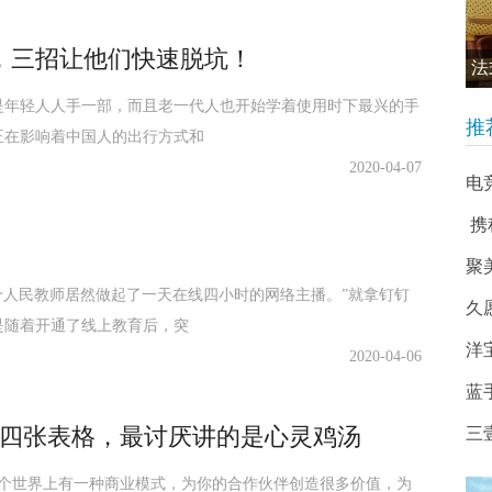
，三招让他们快速脱坑！
法
是年轻人人手一部，而且老一代人也开始学着使用时下最兴的手
推
正在影响着中国人的出行方式和
2020-04-07
电
​
聚
个人民教师居然做起了一天在线四小时的网络主播。”就拿钉钉
久
是随着开通了线上教育后，突
洋
2020-04-06
蓝
靠这四张表格，最讨厌讲的是心灵鸡汤
三
这个世界上有一种商业模式，为你的合作伙伴创造很多价值，为