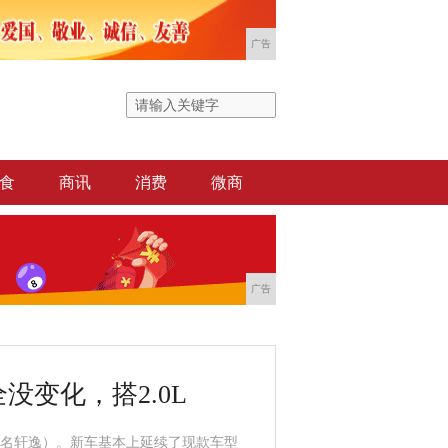
广告
食
商讯
消费
微商
广告
变化，搭2.0L
国内命名轩逸）。新车基本上延续了现款车型