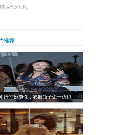
自然吸气发动机。
片推荐
雨绮打扮随性，衣服领子歪一边也