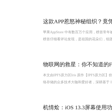
这款APP惹怒神秘组织？竟凭“一
苹果AppStore 中有数百万个应用，榜首常年被
榜首仔细看评论发现，是祖国的花朵们，组
物联网的救星：你不知道的File
本文由IPFS原力区Iris 原作【IPFS原
络存储的众多技术大咖和爱好者，深耕基于 IP
机情烩：iOS 13.3屏幕使