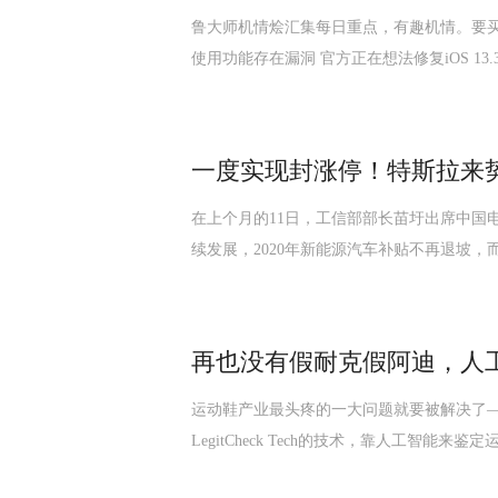
鲁大师机情烩汇集每日重点，有趣机情。要买机
使用功能存在漏洞 官方正在想法修复iOS 13
一度实现封涨停！特斯拉来
​在上个月的11日，工信部部长苗圩出席中
续发展，2020年新能源汽车补贴不再退坡，
再也没有假耐克假阿迪，人
运动鞋产业最头疼的一大问题就要被解决了——
LegitCheck Tech的技术，靠人工智能来鉴