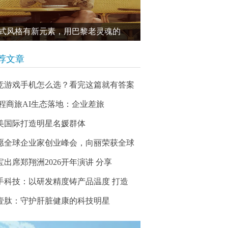
式风格有新元素，用巴黎老灵魂的
荐文章
竞游戏手机怎么选？看完这篇就有答案
 携程商旅AI生态落地：企业差旅
美国际打造明星名媛群体
愿全球企业家创业峰会，向丽荣获全球
宝出席郑翔洲2026开年演讲 分享
手科技：以研发精度铸产品温度 打造
壹肽：守护肝脏健康的科技明星