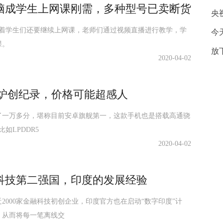
脑成学生上网课刚需，多种型号已卖断货
央
味着学生们还要继续上网课，老师们通过视频直播进行教学，学
今
课。
放
2020-04-02
分出炉创纪录，价格可能超感人
还多了一万多分，堪称目前安卓旗舰第一，这款手机也是搭载高通骁
如LPDDR5
2020-04-02
科技第二强国，印度的发展经验
近2000家金融科技初创企业，印度官方也在启动“数字印度”计
，从而将每一笔离线交