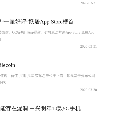
2020-03-31
星好评”跃居App Store榜首
微信、QQ等热门App霸占。钉钉跃居苹果App Store 免费App
团
2020-03-31
coin
力区】价值观：价值 共建 共享 荣耀总部位于上海，聚集基于分布式网
FS
2020-03-30
用功能存在漏洞 中兴明年10款5G手机