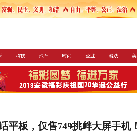
乐
科技
汽车
时尚
企业
游戏
美
话平板，仅售749挑衅大屏手机