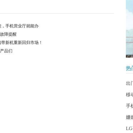
能，手机营业厅就能办
信故障提醒
携带新机重新回归市场！
典产品们
热
出
移
手
姗
L