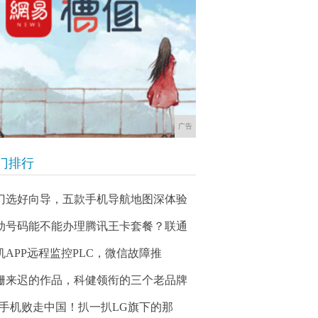
广告
门排行
门选好向导，五款手机导航地图深体验
动号码能不能办理腾讯王卡套餐？联通
机APP远程监控PLC，微信故障推
姗来迟的作品，科健领衔的三个老品牌
G手机败走中国！扒一扒LG旗下的那