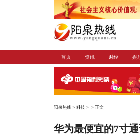
首页
资讯
财经
娱
阳泉热线
>
科技
> >
正文
华为最便宜的7寸通