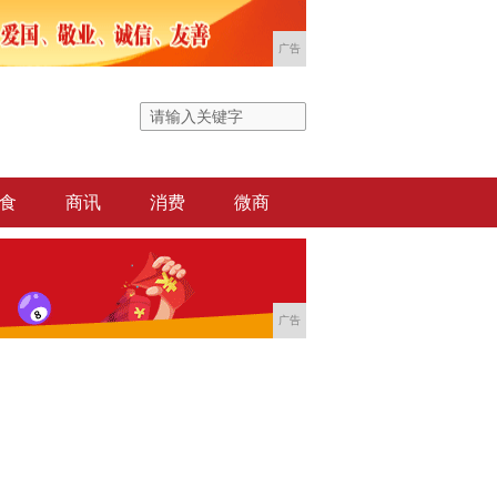
广告
食
商讯
消费
微商
广告
！