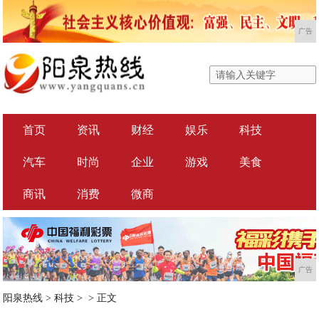
广告
首页
资讯
财经
娱乐
科技
汽车
时尚
企业
游戏
美食
商讯
消费
微商
广告
阳泉热线
>
科技
> >
正文