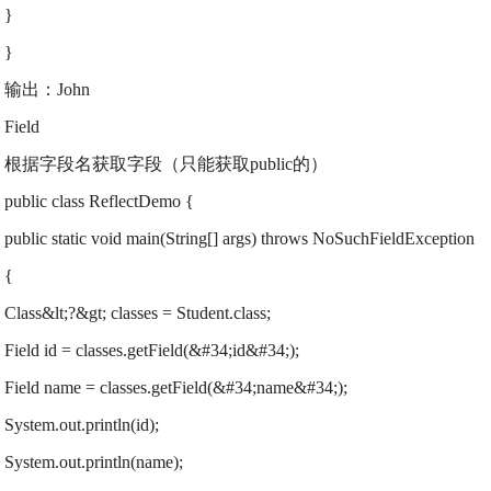
}
}
输出：John
Field
根据字段名获取字段（只能获取public的）
public class ReflectDemo {
public static void main(String[] args) throws NoSuchFieldException
{
Class&lt;?&gt; classes = Student.class;
Field id = classes.getField(&#34;id&#34;);
Field name = classes.getField(&#34;name&#34;);
System.out.println(id);
System.out.println(name);