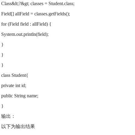
Class&lt;?&gt; classes = Student.class;
Field[] allField = classes.getFields();
for (Field field : allField) {
System.out.println(field);
}
}
}
class Student{
private int id;
public String name;
}
输出：
以下为输出结果