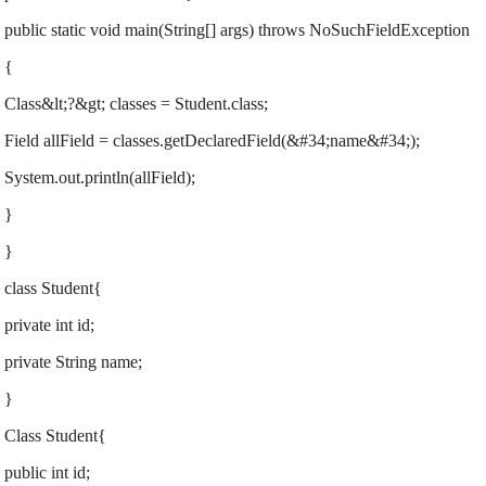
public static void main(String[] args) throws NoSuchFieldException
{
Class&lt;?&gt; classes = Student.class;
Field allField = classes.getDeclaredField(&#34;name&#34;);
System.out.println(allField);
}
}
class Student{
private int id;
private String name;
}
Class Student{
public int id;