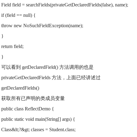
Field field = searchFields(privateGetDeclaredFields(false), name);
if (field == null) {
throw new NoSuchFieldException(name);
}
return field;
}
可以看到 getDeclaredField() 方法调用的也是
privateGetDeclaredFields 方法，上面已经讲述过
getDeclaredFields()
获取所有已声明的类成员变量
public class ReflectDemo {
public static void main(String[] args) {
Class&lt;?&gt; classes = Student.class;