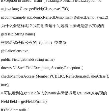
Exception in thread “main” java.lang.NoSuchFieldException: id
at java.lang.Class.getField(Class.java:1703)
at com.example.app.demo.ReflectDemo.main(ReflectDemo.java:12)
为什么会这样呢？我们朝着这个问题看下源码是怎么实现的
getField(String name)
根据名称获取公有的（public）类成员
@CallerSensitive
public Field getField(String name)
throws NoSuchFieldException, SecurityException {
checkMemberAccess(Member.PUBLIC, Reflection.getCallerClass(),
true);
// 可以看到在getField传入的name实际是调用getField0来实现的
Field field = getField0(name);
if (field == null) {