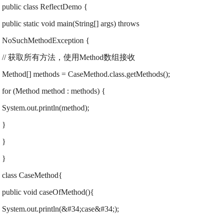
public class ReflectDemo {
public static void main(String[] args) throws
NoSuchMethodException {
// 获取所有方法，使用Method数组接收
Method[] methods = CaseMethod.class.getMethods();
for (Method method : methods) {
System.out.println(method);
}
}
}
class CaseMethod{
public void caseOfMethod(){
System.out.println(&#34;case&#34;);