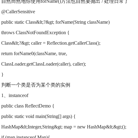
自然而然地你使用forName()方法也自然要抛出 / 处理日常了
@CallerSensitive
public static Class&lt;?&gt; forName(String className)
throws ClassNotFoundException {
Class&lt;?&gt; caller = Reflection.getCallerClass();
return forName0(className, true,
ClassLoader.getClassLoader(caller), caller);
}
判断一个类是否为某个类的实例
1、instanceof
public class ReflectDemo {
public static void main(String[] args) {
HashMap&lt;Integer,String&gt; map = new HashMap&lt;&gt;();
if (map instanceof Map){