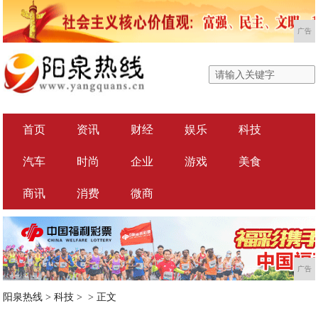
广告
首页
资讯
财经
娱乐
科技
汽车
时尚
企业
游戏
美食
商讯
消费
微商
广告
阳泉热线
>
科技
> >
正文