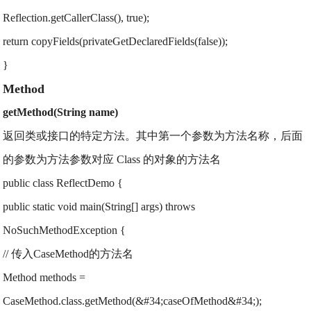
Reflection.getCallerClass(), true);
return copyFields(privateGetDeclaredFields(false));
}
Method
getMethod(String name)
返回类或接口的特定方法。其中第一个参数为方法名称，后面
的参数为方法参数对应 Class 的对象的方法名
public class ReflectDemo {
public static void main(String[] args) throws
NoSuchMethodException {
// 传入CaseMethod的方法名
Method methods =
CaseMethod.class.getMethod(&#34;caseOfMethod&#34;);