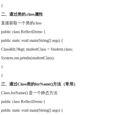
}
二、通过类的.class属性
直接获取一个类的class
public class ReflectDemo {
public static void main(String[] args) {
Class&lt;?&gt; studentClass = Student.class;
System.out.println(studentClass);
}
}
三、通过Class类的forName()方法（常用）
Class.forName() 是一个静态方法
public class ReflectDemo {
public static void main(String[] args) {