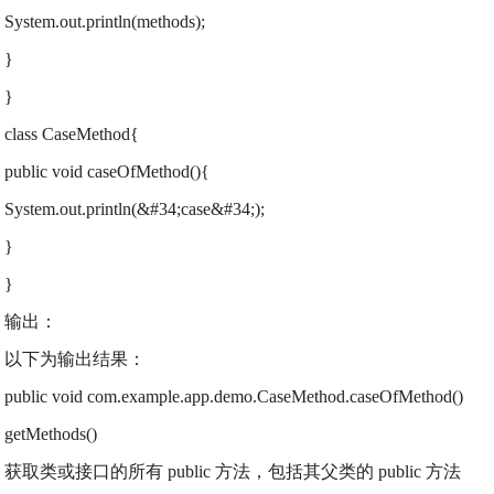
System.out.println(methods);
}
}
class CaseMethod{
public void caseOfMethod(){
System.out.println(&#34;case&#34;);
}
}
输出：
以下为输出结果：
public void com.example.app.demo.CaseMethod.caseOfMethod()
getMethods()
获取类或接口的所有 public 方法，包括其父类的 public 方法