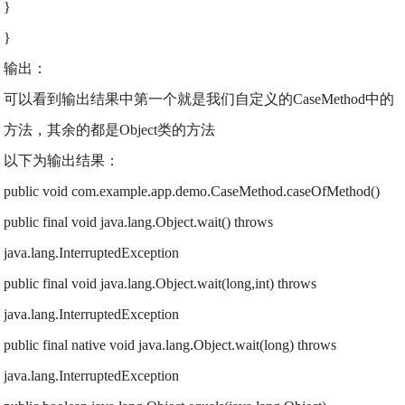
}
}
输出：
可以看到输出结果中第一个就是我们自定义的CaseMethod中的
方法，其余的都是Object类的方法
以下为输出结果：
public void com.example.app.demo.CaseMethod.caseOfMethod()
public final void java.lang.Object.wait() throws
java.lang.InterruptedException
public final void java.lang.Object.wait(long,int) throws
java.lang.InterruptedException
public final native void java.lang.Object.wait(long) throws
java.lang.InterruptedException