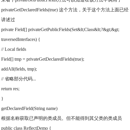
privateGetDeclaredFields(true) 这个方法，关于这个方法上面已经
讲述过
private Field[] privateGetPublicFields(Set&lt;Class&lt;?&gt;&gt;
traversedInterfaces) {
// Local fields
Field[] tmp = privateGetDeclaredFields(true);
addAll(fields, tmp);
// 省略部分代码...
return res;
}
getDeclaredField(String name)
根据名称获取已声明的类成员。但不能得到其父类的类成员
public class ReflectDemo {