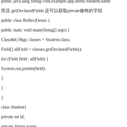
public java.lang.String com.example.app.demo.Student.name
而且 getDeclaredFields 还可以获取private修饰的字段
public class ReflectDemo {
public static void main(String[] args) {
Class&lt;?&gt; classes = Student.class;
Field[] allField = classes.getDeclaredFields();
for (Field field : allField) {
System.out.println(field);
}
}
}
class Student{
private int id;
private String name;