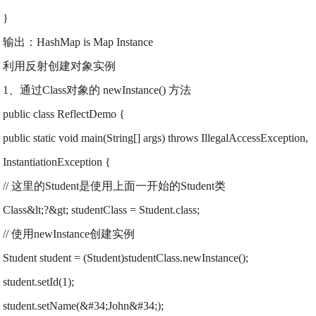
}
输出：HashMap is Map Instance
利用反射创建对象实例
1、通过Class对象的 newInstance() 方法
public class ReflectDemo {
public static void main(String[] args) throws IllegalAccessException,
InstantiationException {
// 这里的Student是使用上面一开始的Student类
Class&lt;?&gt; studentClass = Student.class;
// 使用newInstance创建实例
Student student = (Student)studentClass.newInstance();
student.setId(1);
student.setName(&#34;John&#34;);