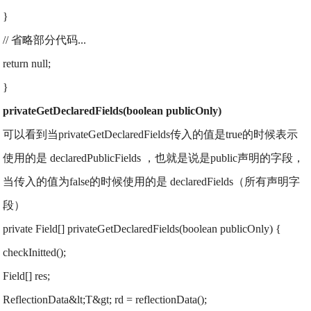
}
// 省略部分代码...
return null;
}
privateGetDeclaredFields(boolean publicOnly)
可以看到当privateGetDeclaredFields传入的值是true的时候表示
使用的是 declaredPublicFields ，也就是说是public声明的字段，
当传入的值为false的时候使用的是 declaredFields（所有声明字
段）
private Field[] privateGetDeclaredFields(boolean publicOnly) {
checkInitted();
Field[] res;
ReflectionData&lt;T&gt; rd = reflectionData();