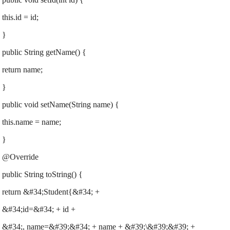
this.id = id;
}
public String getName() {
return name;
}
public void setName(String name) {
this.name = name;
}
@Override
public String toString() {
return &#34;Student{&#34; +
&#34;id=&#34; + id +
&#34;, name=&#39;&#34; + name + &#39;\&#39;&#39; +