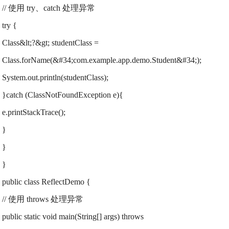
// 使用 try、catch 处理异常
try {
Class&lt;?&gt; studentClass =
Class.forName(&#34;com.example.app.demo.Student&#34;);
System.out.println(studentClass);
}catch (ClassNotFoundException e){
e.printStackTrace();
}
}
}
public class ReflectDemo {
// 使用 throws 处理异常
public static void main(String[] args) throws