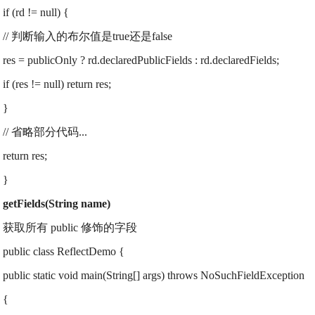
if (rd != null) {
// 判断输入的布尔值是true还是false
res = publicOnly ? rd.declaredPublicFields : rd.declaredFields;
if (res != null) return res;
}
// 省略部分代码...
return res;
}
getFields(String name)
获取所有 public 修饰的字段
public class ReflectDemo {
public static void main(String[] args) throws NoSuchFieldException
{