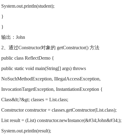
System.out.println(student);
}
}
输出：John
2、通过Constructor对象的 getConstructor() 方法
public class ReflectDemo {
public static void main(String[] args) throws
NoSuchMethodException, IllegalAccessException,
InvocationTargetException, InstantiationException {
Class&lt;?&gt; classes = List.class;
Constructor constructor = classes.getConstructor(List.class);
List result = (List) constructor.newInstance(&#34;John&#34;);
System.out.println(result);