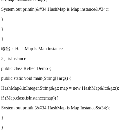
System.out.println(&#34;HashMap is Map instance&#34;);
}
}
}
输出：HashMap is Map instance
2、isInstance
public class ReflectDemo {
public static void main(String[] args) {
HashMap&lt;Integer,String&gt; map = new HashMap&lt;&gt;();
if (Map.class.isInstance(map)){
System.out.println(&#34;HashMap is Map Instance&#34;);
}
}