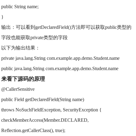
public String name;
}
输出：可以看到getDeclaredField()方法即可以获取public类型的
字段也能获取private类型的字段
以下为输出结果：
private java.lang.String com.example.app.demo.Student.name
public java.lang.String com.example.app.demo.Student.name
来看下源码的原理
@CallerSensitive
public Field getDeclaredField(String name)
throws NoSuchFieldException, SecurityException {
checkMemberAccess(Member.DECLARED,
Reflection.getCallerClass(), true);