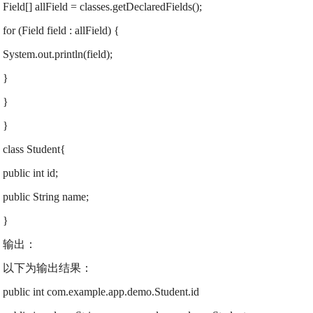
Field[] allField = classes.getDeclaredFields();
for (Field field : allField) {
System.out.println(field);
}
}
}
class Student{
public int id;
public String name;
}
输出：
以下为输出结果：
public int com.example.app.demo.Student.id