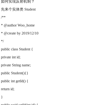
如何实现反射机制？
先来个实体类 Student
/**
* @author Woo_home
* @create by 2019/12/10
*/
public class Student {
private int id;
private String name;
public Student(){}
public int getId() {
return id;
}
public void setId(int id) {