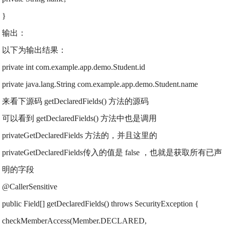
}
输出：
以下为输出结果：
private int com.example.app.demo.Student.id
private java.lang.String com.example.app.demo.Student.name
来看下源码 getDeclaredFields() 方法的源码
可以看到 getDeclaredFields() 方法中也是调用
privateGetDeclaredFields 方法的，并且这里的
privateGetDeclaredFields传入的值是 false ，也就是获取所有已声
明的字段
@CallerSensitive
public Field[] getDeclaredFields() throws SecurityException {
checkMemberAccess(Member.DECLARED,