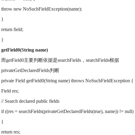
throw new NoSuchFieldException(name);
}
return field;
}
getField0(String name)
而getField0主要判断依据是searchFields，searchFields根据
privateGetDeclaredFields判断
private Field getField0(String name) throws NoSuchFieldException {
Field res;
// Search declared public fields
if ((res = searchFields(privateGetDeclaredFields(true), name)) != null)
{
return res;