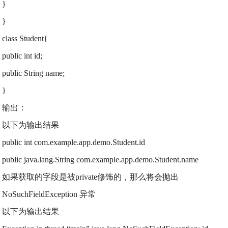
}
}
class Student{
public int id;
public String name;
}
输出：
以下为输出结果
public int com.example.app.demo.Student.id
public java.lang.String com.example.app.demo.Student.name
如果获取的字段是被private修饰的，那么将会抛出
NoSuchFieldException 异常
以下为输出结果