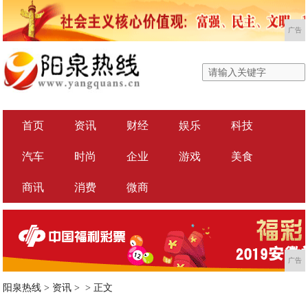
广告
首页
资讯
财经
娱乐
科技
汽车
时尚
企业
游戏
美食
商讯
消费
微商
广告
阳泉热线
>
资讯
> >
正文