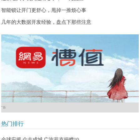
智能锁让开门更舒心，甩掉一推烦心事
几年的大数据开发经验，盘点下那些注意
广告
热门排行
全球应援 众志成城 广汽菲克捐赠10