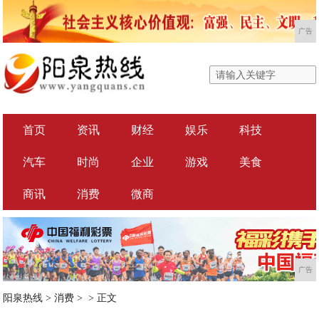
广告
首页
资讯
财经
娱乐
科技
汽车
时尚
企业
游戏
美食
商讯
消费
微商
广告
阳泉热线
>
消费
> >
正文