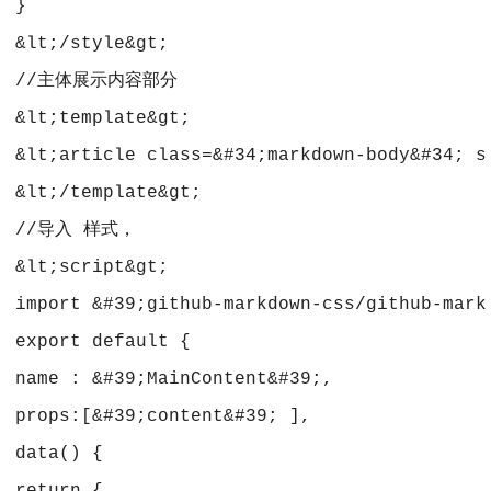
 }
 &lt;/style&gt;
 //主体展示内容部分
 &lt;template&gt;
 &lt;article class=&#34;markdown-body&#34; s
 &lt;/template&gt;
 //导入 样式，
 &lt;script&gt;
 import &#39;github-markdown-css/github-mar
 export default {
 name : &#39;MainContent&#39;,
 props:[&#39;content&#39; ],
 data() {