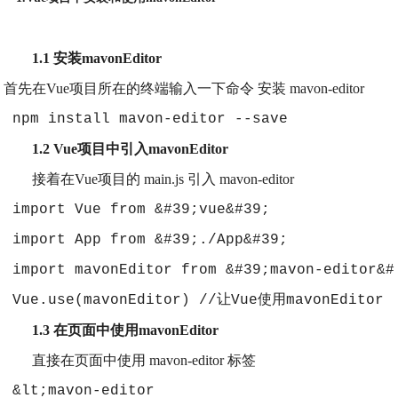
1.1 安装mavonEditor
首先在Vue项目所在的终端输入一下命令 安装 mavon-editor
 npm install mavon-editor --save
1.2 Vue项目中引入mavonEditor
接着在Vue项目的 main.js 引入 mavon-editor
 import Vue from &#39;vue&#39;
 import App from &#39;./App&#39;
 import mavonEditor from &#39;mavon-edit
 Vue.use(mavonEditor) //让Vue使用mavonEditor
1.3 在页面中使用mavonEditor
直接在页面中使用 mavon-editor 标签
 &lt;mavon-editor 