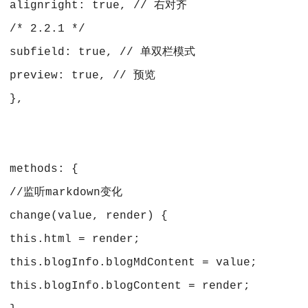
 alignright: true, // 右对齐
 /* 2.2.1 */
 subfield: true, // 单双栏模式
 preview: true, // 预览
 },
 methods: {
 //监听markdown变化
 change(value, render) {
 this.html = render;
 this.blogInfo.blogMdContent = value;
 this.blogInfo.blogContent = render;