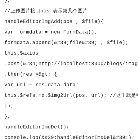
 },
 //上传图片接口pos 表示第几个图片 
 handleEditorImgAdd(pos , $file){
 var formdata = new FormData();
 formdata.append(&#39;file&#39; , $file);
 this.$axios
 .post(&#34;http://localhost:8000/blogs/imag
 .then(res =&gt; {
 var url = res.data.data;
 this.$refs.md.$img2Url(pos, url); //这
 });
 },
 handleEditorImgDel(){
 console.log(&#39;handleEditorImgDel