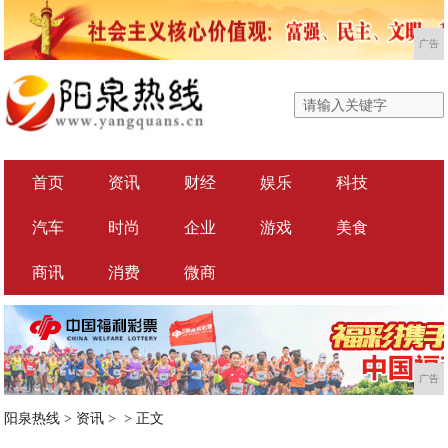
广告
首页
资讯
财经
娱乐
科技
汽车
时尚
企业
游戏
美食
商讯
消费
微商
广告
阳泉热线
>
资讯
> >
正文