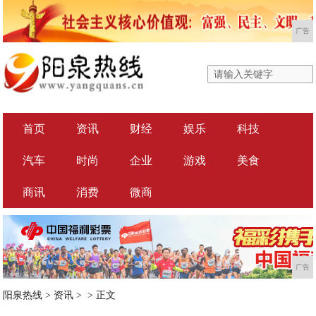
广告
首页
资讯
财经
娱乐
科技
汽车
时尚
企业
游戏
美食
商讯
消费
微商
广告
阳泉热线
>
资讯
> >
正文