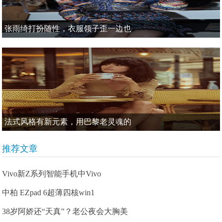
张雨绮打扮随性，衣服领子歪一边也
法式风格有新元素，用巴黎老灵魂的
推荐文章
Vivo新Z系列智能手机中Vivo
中柏 EZpad 6超薄四核win1
38岁阿娇还“天真”？老公夜会大胸美