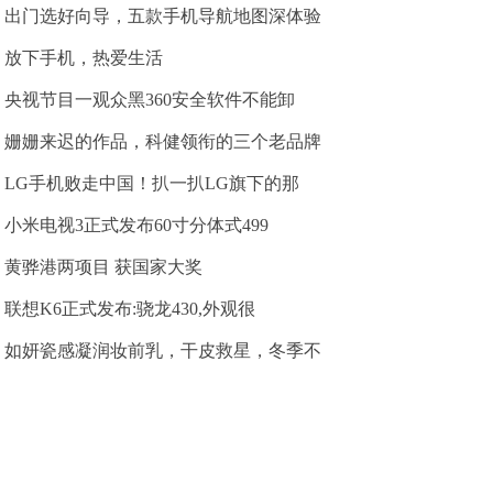
出门选好向导，五款手机导航地图深体验
放下手机，热爱生活
央视节目一观众黑360安全软件不能卸
姗姗来迟的作品，科健领衔的三个老品牌
LG手机败走中国！扒一扒LG旗下的那
小米电视3正式发布60寸分体式499
黄骅港两项目 获国家大奖
联想K6正式发布:骁龙430,外观很
如妍瓷感凝润妆前乳，干皮救星，冬季不