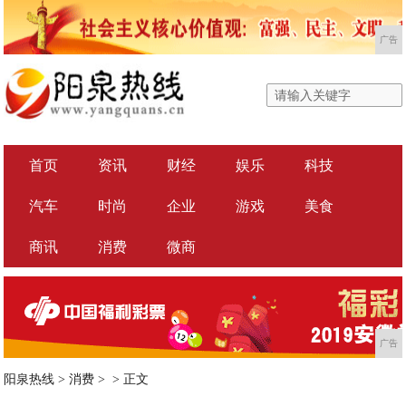
广告
首页
资讯
财经
娱乐
科技
汽车
时尚
企业
游戏
美食
商讯
消费
微商
广告
阳泉热线
>
消费
> >
正文