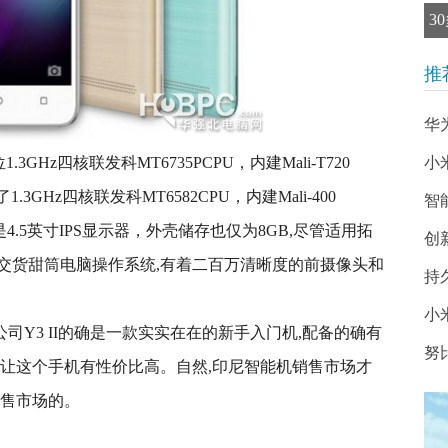
3
推
华
.3GHz四核联发科MT6735PCPU，内建Mali-T720
小
3GHz四核联发科MT6582CPU，内建Mali-400
智
4.5英寸IPS显示器，外壳储存也仅为8GB,尽管适用拓
创
d5.1交货甜筒电脑操作系统,有着二百万清晰度的前摄像头和
持
小
司Y3 II的确是一款实实在在的新手入门机,配备的确有
努
以让这个手机有性价比高。自然,印尼智能机销售市场才
销售市场的。