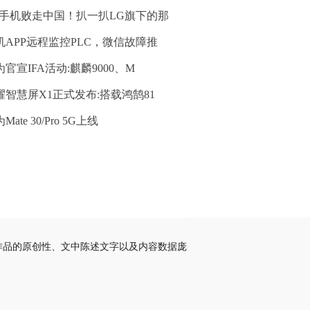
G手机败走中国！扒一扒LG旗下的那
机APP远程监控PLC，微信故障推
为官宣IFA活动:麒麟9000、M
耀智慧屏X1正式发布:搭载鸿鹄81
Mate 30/Pro 5G上线
作品的原创性、文中陈述文字以及内容数据庞