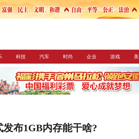
乐
科技
汽车
时尚
企业
游戏
美
式发布1GB内存能干啥?