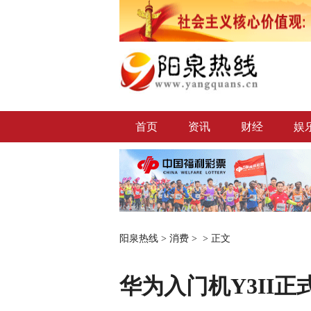
首页
资讯
财经
娱
阳泉热线
>
消费
> >
正文
华为入门机Y3II正