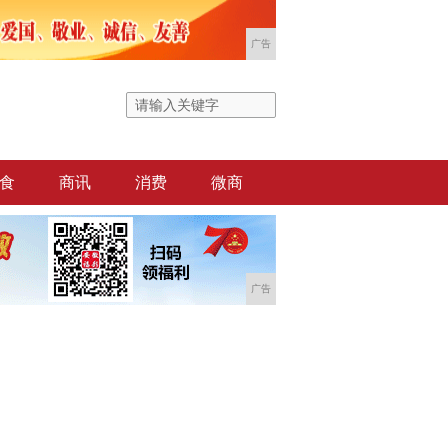
广告
食
商讯
消费
微商
广告