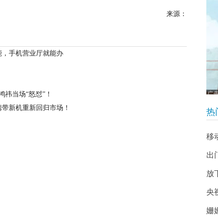
来源：
能，手机营业厅就能办
鸿祎当场“怒怼”！
携带新机重新回归市场！
热
移
出
放
央
姗