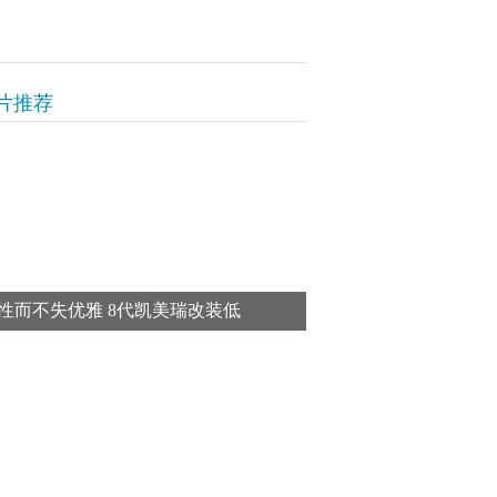
片推荐
性而不失优雅 8代凯美瑞改装低