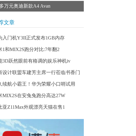
0多万元奥迪新款A4 Avan
荐文章
为入门机Y3II正式发布1GB内存
米1和MIX2S跑分对比:7年翻2
能3D跃然眼前有格调的娱乐神机iv
新设计联盟车建芳主席一行莅临书香门
久续航小霸王！华为荣耀小口哨试用
米MIX2S在安兔兔跑分高达27W
比亚Z11Max外观漂亮天猫在售1