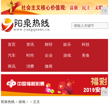
广告
首页
资讯
财经
娱乐
科技
汽车
时尚
企业
游戏
美食
商讯
消费
微商
广告
阳泉热线
>
游戏
> >
正文